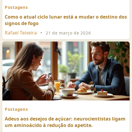
Postagens
Como o atual ciclo lunar está a mudar o destino dos
signos de fogo
Rafael Teixeira
•
21 de março de 2026
Postagens
Adeus aos desejos de açúcar: neurocientistas ligam
um aminoácido à redução do apetite.