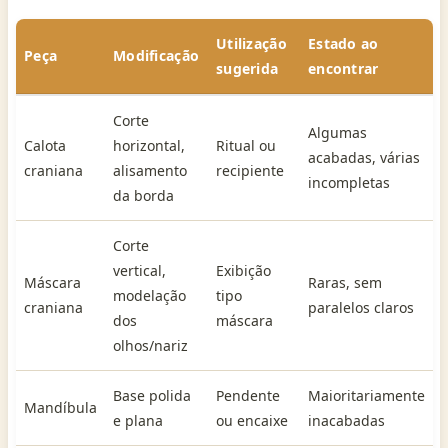
Utilização
Estado ao
Peça
Modificação
sugerida
encontrar
Corte
Algumas
Calota
horizontal,
Ritual ou
acabadas, várias
craniana
alisamento
recipiente
incompletas
da borda
Corte
vertical,
Exibição
Máscara
Raras, sem
modelação
tipo
craniana
paralelos claros
dos
máscara
olhos/nariz
Base polida
Pendente
Maioritariamente
Mandíbula
e plana
ou encaixe
inacabadas