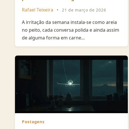
Rafael Teixeira
•
21 de março de 2026
A irritação da semana instala-se como areia
no peito, cada conversa polida e ainda assim
de alguma forma em carne...
Postagens