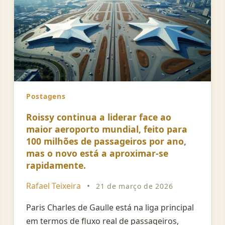
Postagens
Roissy continua a liderar face ao
maior aeroporto mundial, feito para
100 milhões de passageiros por ano,
mas o novo está a aproximar-se
rapidamente.
Rafael Teixeira
•
21 de março de 2026
Paris Charles de Gaulle está na liga principal
em termos de fluxo real de passageiros,