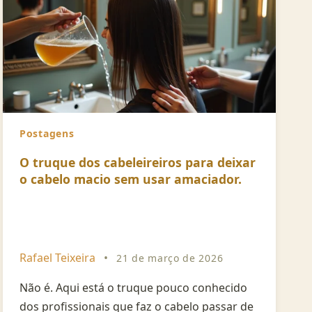
Postagens
O truque dos cabeleireiros para deixar
o cabelo macio sem usar amaciador.
Rafael Teixeira
•
21 de março de 2026
Não é. Aqui está o truque pouco conhecido
dos profissionais que faz o cabelo passar de