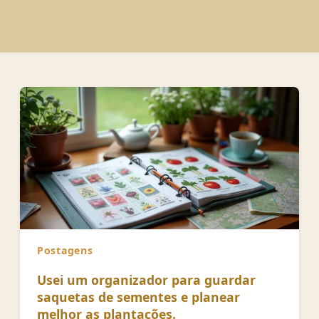
Postagens
Usei um organizador para guardar
saquetas de sementes e planear
melhor as plantações.